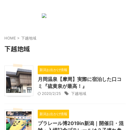
新潟の地域と子育て情報のwebメディア
HOME
>
下越地域
下越地域
新潟お出かけ情報
月岡温泉【摩周】実際に宿泊した口コ
ミ『硫黄泉が最高！』
2020/2/25
下越地域
新潟お出かけ情報
プラレール博2019in新潟｜開催日・混