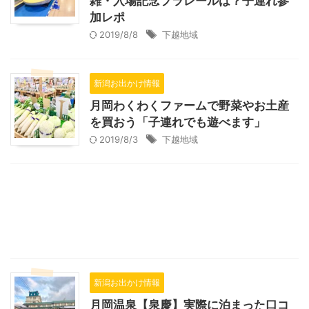
雑・入場記念プラレールは？子連れ参
加レポ
2019/8/8
下越地域
新潟お出かけ情報
月岡わくわくファームで野菜やお土産
を買おう「子連れでも遊べます」
2019/8/3
下越地域
新潟お出かけ情報
月岡温泉【泉慶】実際に泊まった口コ